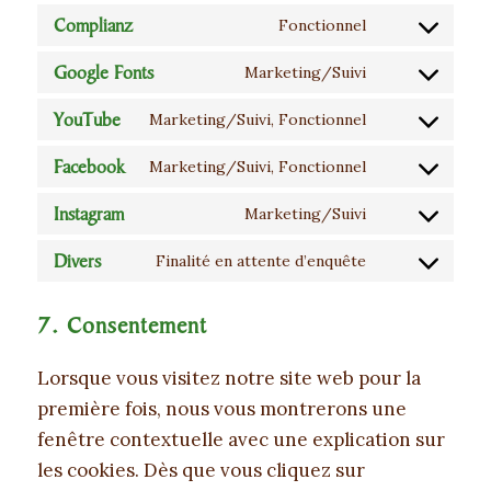
service
analytics
Complianz
to
Fonctionnel
wpml
Consent
service
Google Fonts
to
Marketing/Suivi
ithemes-
Consent
service
security
YouTube
to
Marketing/Suivi, Fonctionnel
complianz
Consent
service
Facebook
to
Marketing/Suivi, Fonctionnel
google-
Consent
service
fonts
Instagram
to
Marketing/Suivi
youtube
Consent
service
Divers
to
Finalité en attente d’enquête
facebook
Consent
service
to
7. Consentement
instagram
service
divers
Lorsque vous visitez notre site web pour la
première fois, nous vous montrerons une
fenêtre contextuelle avec une explication sur
les cookies. Dès que vous cliquez sur