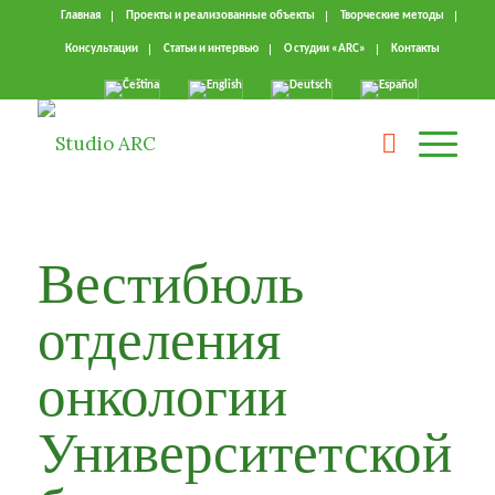
Главная
Проекты и реализованные объекты
Творческие методы
Консультации
Статьи и интервью
О студии «ARC»
Kонтакты
Вестибюль
отделения
онкологии
Университетской