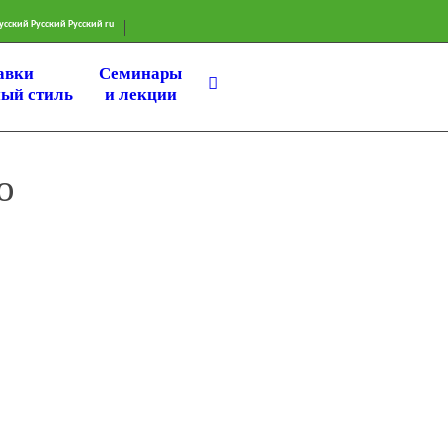
Русский
Русский
ru
авки
Семинары
ый стиль
и лекции
о