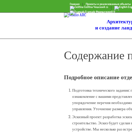
Главная
Проекты и реализованные объекты
Čeština
Чешский
cs
Eng
Français
Французский
fr
Архитекту
и создание лан
Содержание п
Подробное описание отд
Подготовка технического задания: 
ознакомление с вашими представле
упорядочение перечня необходимой
управления. Уточнение размера об
Эскизный проект: разработка эскиза
строительство. Эскиз будет сделан
устройстве. Мы несколько раз встр