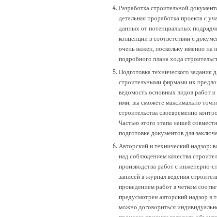
Разработка строительной документа
детальная проработка проекта с уч
данных от потенциальных подрядч
концепции в соответствии с докум
очень важен, поскольку именно на 
подробного плана хода строительст
Подготовка технического задания д
строительными фирмами их предлож
ведомость основных видов работ и
ими, вы сможете максимально точн
строительства своевременно контр
Частью этого этапа нашей совмест
подготовке документов для заключе
Авторский и технический надзор: в
над соблюдением качества строител
производства работ с инженерно-ст
записей в журнал ведения строител
проведением работ в четком соотв
предусмотрен авторский надзор в т
можно договориться индивидуально.