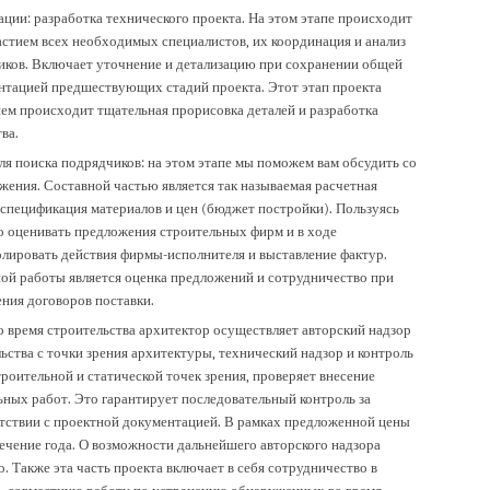
ции: разработка технического проекта. На этом этапе происходит
астием всех необходимых специалистов, их координация и анализ
иков. Включает уточнение и детализацию при сохранении общей
ентацией предшествующих стадий проекта. Этот этап проекта
нем происходит тщательная прорисовка деталей и разработка
ва.
ля поиска подрядчиков: на этом этапе мы поможем вам обсудить со
ения. Составной частью является так называемая расчетная
 спецификация материалов и цен (бюджет постройки). Пользуясь
о оценивать предложения строительных фирм и в ходе
олировать действия фирмы-исполнителя и выставление фактур.
ной работы является оценка предложений и сотрудничество при
ния договоров поставки.
о время строительства архитектор осуществляет авторский надзор
ьства с точки зрения архитектуры, технический надзор и контроль
роительной и статической точек зрения, проверяет внесение
ьных работ. Это гарантирует последовательный контроль за
етствии с проектной документацией. В рамках предложенной цены
ечение года. О возможности дальнейшего авторского надзора
 Также эта часть проекта включает в себя сотрудничество в