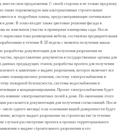
и, внести свои предложения. С своей стороны я не только предложу
но также порекомендую вам альтернативные строительные
являются и подробные планы, предусматривающие оптимальное
в доме. В эскиз входят также цветовые решения фасада в
ома на земельном участке и примерная планировка сада. После
т нарисован план размещения мебели, составлена предварительная
азрабатываю в течение 8 -12 недель с момента получения заказа.
и: разработка документации для получения разрешения на
частке, предоставление документов в государственные органы для
из данных предыдущих этапов, разработка проекта для получения
агаемого к заявлению о выдаче разрешения, которое включает все
ъемно-планировочное решения, систему электроснабжения и
стему пожарной безопасности, системы водоснабжения и
ентиляции и кондиционирования. Проект электроснабжения будет
ить влияние электромагнитных полей в доме. По окончании этого
ции рассылается документация для получения согласований. После
 около одного месяца) и на основании вашей доверенности будет
вление, которое выдает разрешение на строительство (в течение
ве случаев рассмотрение проекта в органах территориального
заявления о выдаче строительного разрешения и его