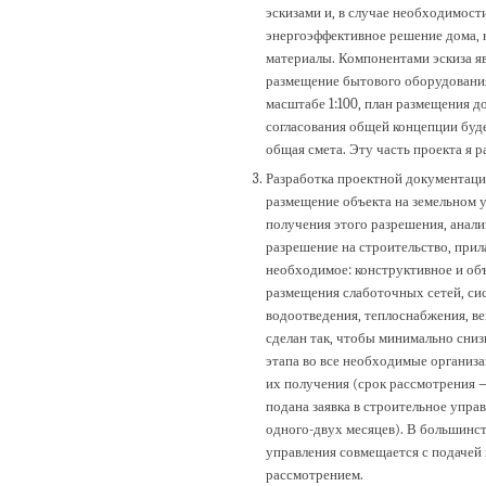
эскизами и, в случае необходимост
энергоэффективное решение дома, 
материалы. Компонентами эскиза 
размещение бытового оборудования 
масштабе 1:100, план размещения д
согласования общей концепции буде
общая смета. Эту часть проекта я р
Разработка проектной документаци
размещение объекта на земельном у
получения этого разрешения, анал
разрешение на строительство, прил
необходимое: конструктивное и об
размещения слаботочных сетей, си
водоотведения, теплоснабжения, в
сделан так, чтобы минимально сниз
этапа во все необходимые организа
их получения (срок рассмотрения —
подана заявка в строительное упра
одного-двух месяцев). В большинст
управления совмещается с подачей 
рассмотрением.