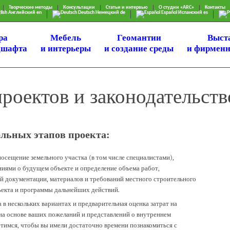
Творческие методы
Консультации
Статьи и интервью
О студии «ARC»
Kонтакты
lish
Английский
en
Deutsch
Немецкий
de
Español
Испанский
es
ра
Мебель
Геомантии
Bыст
дшафта
и интерьеры
и создание среды
и фирменн
роектов и законодательств
ельных этапов проекта:
посещение земельного участка (в том числе специалистами),
ниями о будущем объекте и определение объема работ,
 документации, материалов и требований местного строительного
ъекта и программы дальнейших действий.
 в нескольких вариантах и предварительная оценка затрат на
 на основе ваших пожеланий и представлений о внутреннем
етимся, чтобы вы имели достаточно времени познакомиться с