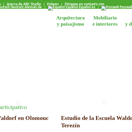
a
Acerca de ARC Studio
Enlaces
Póngase en contacto con
Deutsch
Alemán
de
Español
Español
es
Русски
Arquitectura
Mobiliario
y paisajismo
e interiores
y 
Waldorf en Olomouc
Estudio de la Escuela Waldo
Terezín