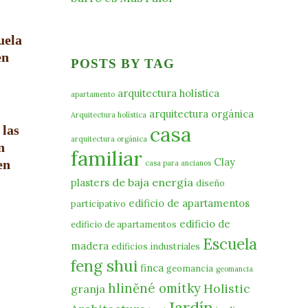
uela
en
POSTS BY TAG
arquitectura holística
apartamento
arquitectura orgánica
Arquitectura holística
casa
 las
arquitectura orgánica
n
familiar
Clay
en
casa para ancianos
de baja energía
plasters
diseño
edificio de apartamentos
participativo
edificio de
edificio de apartamentos
Escuela
madera
edificios industriales
feng shui
finca
geomancia
geomancia
hliněné omítky
Holistic
granja
Jardín