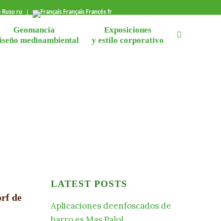
й
Ruso
ru
Français
Francés
fr
Geomancia
Exposiciones
diseño medioambiental
y estilo corporativo
LATEST POSTS
rf de
Aplicaciones deenfoscados de
barro es Mas Palol