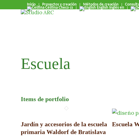
Inicio
Proyectos y creación
Métodos de creación
Consult
Čeština
Checo
cs
English
Inglés
en
Escuela
Items de portfolio
Jardín y accesorios de la escuela
Escuela 
primaria Waldorf de Bratislava