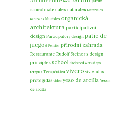
Architecture
jardín
hotel
materiales naturales
natural
Materiales
organická
Muebles
naturales
architektura
participativní
patio de
design
Participatory design
juegos
přírodní zahrada
Pensión
Restaurante
Rudolf Steiner's design
school
principles
Sheltered workshops
vivero
viviendas
Terapéutica
terapias
yeso de arcilla
protegidas
Yesos
vídeo
de arcilla