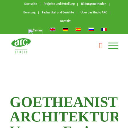
Startseite
Projekte und Erstellung
Bildungsmethoden
Beratung
Fachartikel und Berichte
Über das Studio ARC
Kontakt
GOETHEANISTI
ARCHITEKTUR,