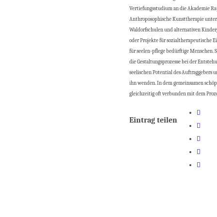
Vertiefungsstudium an die Akademie Rap
Anthroposophische Kunsttherapie unter d
Waldorfschulen und alternativen Kinderg
oder Projekte für sozialtherapeutische
für seelen-pflege bedürftige Menschen. S
die Gestaltungsprozesse bei der Entsteh
seelischen Potential des Auftraggebers u
ihn wenden. In dem gemeinsamen schöpfer
gleichzeitig oft verbunden mit dem Proz
Eintrag teilen