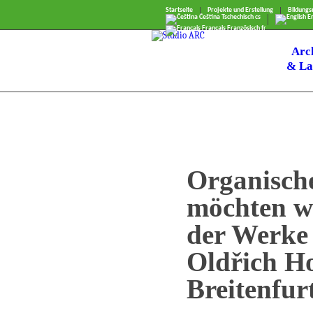
Startseite
Projekte und Erstellung
Bildung
Čeština
Tschechisch
cs
En
Français
Französisch
fr
Arc
& La
Organische
möchten wi
der Werke 
Oldřich H
Breitenfur