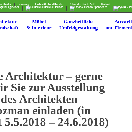
smethoden
Beratung
Fachartikel und Berichte
Über das Studio ARC
Kontakt
glish
Englisch
en
Deutsch
Deutsch
de
Español
Spanisch
es
Ру
hitektur
Möbel
Ganzheitliche
Ausstel
ndschaft
& Interieur
Umfeldgestaltung
und Firmeni
 Architektur – gerne
r Sie zur Ausstellung
des Architekten
ozman einladen (in
t 5.5.2018 – 24.6.2018)