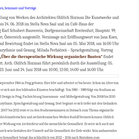
ten
,
Seminare und Vorträge
llung von Werken des Architekten Oldřich Hozman Die Kunstwerke und
bis 24. 06. 2018 im Stella Nova Saal und im Café-Haus der
 Karl Schubert-Bauverein, Dorfgemeinschaft Breitenfurt, Hauptstr. 99,
urt, Österreich ausgestellt. Vernissage mit Eröffnungswort von Jana Koen,
nd Bewirtung findet im Stella Nova Saal am 05. Mai 2018, um 16:00 Uhr
 Eurythmie und Gesang, Milada Perháčová – Sprachgestaltung. Vortrag
„Über die therapeutische Wirkung
organischer Bauten“
findet
t. Arch. Oldřich Hozman führt persönlich durch die Ausstellung: 05.
3. Juni und 24. Juni 2018 um 10:00, 12:00, 14:00 und 16:00 Uhr.
ptember 1964 in Prag geboren. Hier lebt und arbeitet er bis heute. Schon im Alter von
 er sich mit den bildenden Künsten beschäftigt. Von 1983 – 1989 folgt ein Studium an
d Design in Prag, Fachrichtung Innenraum- und Möbelgestaltung. Von 2008 bis 2010
Eurythmie, Sprachgestaltung und Gesang. Dort beginnt er sich tiefer mit den Gedanken
n 2007 bis 2012 reist er zu den Studienseminaren in Dornach zum Thema organische
e des künstlerischen und architektonischen Werkes Rudolf Steiners kennen. Oldřich
er Wirkung von Architektur auf die menschliche Gesundheit. Er setzt sich auch mit
urch sein Gestalten der Umwelt auf die Gesundheit der Erde wirkt. Sein andauerndes
n Gesundheit bringt ihn schließlich von 2012 – 2016 nach Bratislava zum