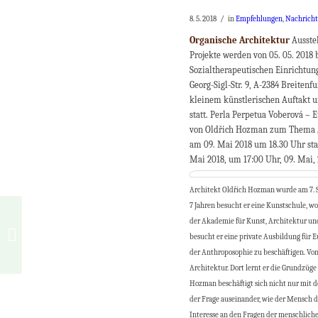
/
8. 5. 2018
in
Empfehlungen
,
Nachrich
Organische Architektur
Ausste
Projekte werden von 05. 05. 2018 
Sozialtherapeutischen Einrichtung
Georg-Sigl-Str. 9, A-2384 Breitenf
kleinem künstlerischen Auftakt u
statt. Perla Perpetua Voberová –
von Oldřich Hozman zum Thema
am 09. Mai 2018 um 18.30 Uhr stat
Mai 2018, um 17:00 Uhr, 09. Mai, 2
Architekt Oldřich Hozman wurde am 7. Se
7 Jahren besucht er eine Kunstschule, wo
der Akademie für Kunst, Architektur un
Organische Architektur, Einfamilienhaus
besucht er eine private Ausbildung für 
in El Palol, Spanien
der Anthroposophie zu beschäftigen. Vo
Architektur. Dort lernt er die Grundzüg
Hozman beschäftigt sich nicht nur mit d
der Frage auseinander, wie der Mensch d
Interesse an den Fragen der menschliche