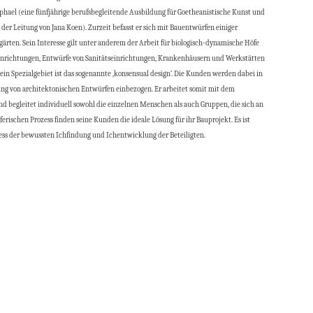
hael (eine fünfjährige berufsbegleitende Ausbildung für Goetheanistische Kunst und
er Leitung von Jana Koen). Zurzeit befasst er sich mit Bauentwürfen einiger
ärten. Sein Interesse gilt unter anderem der Arbeit für biologisch-dynamische Höfe
 Einrichtungen, Entwürfe von Sanitätseinrichtungen, Krankenhäusern und Werkstätten
ein Spezialgebiet ist das sogenannte ,konsensual design‘. Die Kunden werden dabei in
ung von architektonischen Entwürfen einbezogen. Er arbeitet somit mit dem
nd begleitet individuell sowohl die einzelnen Menschen als auch Gruppen, die sich an
ischen Prozess finden seine Kunden die ideale Lösung für ihr Bauprojekt. Es ist
ess der bewussten Ichfindung und Ichentwicklung der Beteiligten.