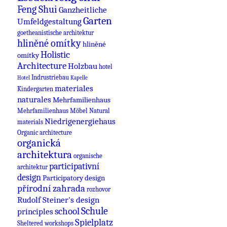
Feng Shui
Ganzheitliche
Garten
Umfeldgestaltung
goetheanistische architektur
hliněné omítky
hliněné
Holistic
omítky
Architecture
Holzbau
hotel
Indrustriebau
Hotel
Kapelle
materiales
Kindergarten
naturales
Mehrfamilienhaus
Mehrfamilienhaus
Möbel
Natural
Niedrigenergiehaus
materials
Organic architecture
organická
architektura
organische
participativní
architektur
design
Participatory design
přírodní zahrada
rozhovor
Rudolf Steiner's design
Schule
school
principles
Spielplatz
Sheltered workshops