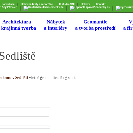
Konzultace
Odborné texty a reportáže
O studiu ARC
Odkazy
Kontakt
h
Angličtina
en
Deutsch
Německy
de
Español
Španělský
es
Р
Architektura
Nábytek
Geomantie
V
 krajinná tvorba
a interiéry
a tvorba prostředí
a fi
edliště
 domu v Sedlišti
včetně geomantie a feng shui.