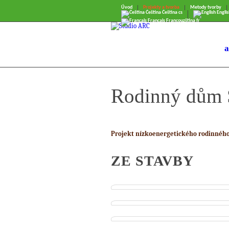
Úvod
Projekty a tvorba
Metody tvorby
Čeština
Čeština
cs
Englis
Français
Francouzština
fr
a
Rodinný dům S
Projekt nízkoenergetického rodinného
ZE STAVBY