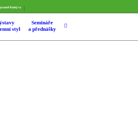
усский
Ruský
ru
ýstavy
Semináře
remní styl
a přednášky