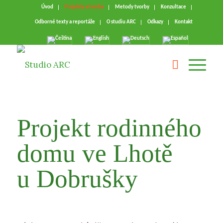
Úvod
Projekty a tvorba
Metody tvorby
Konzultace
Odborné texty a reportáže
O studiu ARC
Odkazy
Kontakt
Projekt rodinného
domu ve Lhotě
u Dobrušky