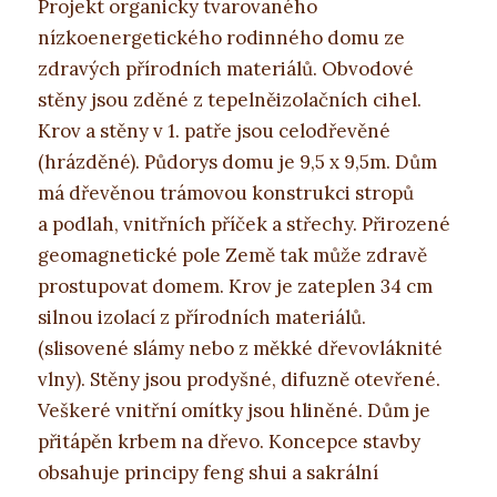
Projekt organicky tvarovaného
nízkoenergetického rodinného domu ze
zdravých přírodních materiálů. Obvodové
stěny jsou zděné z tepelněizolačních cihel.
Krov a stěny v 1. patře jsou celodřevěné
(hrázděné). Půdorys domu je 9,5 x 9,5m. Dům
má dřevěnou trámovou konstrukci stropů
a podlah, vnitřních příček a střechy. Přirozené
geomagnetické pole Země tak může zdravě
prostupovat domem. Krov je zateplen 34 cm
silnou izolací z přírodních materiálů.
(slisovené slámy nebo z měkké dřevovláknité
vlny). Stěny jsou prodyšné, difuzně otevřené.
Veškeré vnitřní omítky jsou hliněné. Dům je
přitápěn krbem na dřevo. Koncepce stavby
obsahuje principy feng shui a sakrální