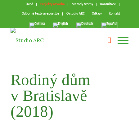
Úvod
Projekty a tvorba
Metody tvorby
Konzultace
Odborné texty a reportáže
O studiu ARC
Odkazy
Kontakt
Rodiný dům
v Bratislavě
(2018)