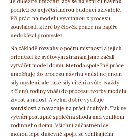
Je důležité umožnit, aby se na vzniku návrhu
podíleli co největší měrou budoucí uživatelé.
Při práci na modelu vyvstanou z procesu
souvislosti, které by člověk pouze na papíře
nedokázal promyslet…
Na základě rozvahy o počtu místností a jejich
orientaci ke světovým stranám jsme začali
vytvářet model domu. Metoda společné práce
umožňuje do procesu návrhu vnést nejenom
síly myšlení, ale také síly cítění a vůle. Každý
z členů rodiny vnáší do procesu tvorby modelu
živost a radost. A velmi dobře vyciťuje
souvislosti a navazuje na práci druhých. Tak se
vytváří postupně společná shoda nad vznikem
rodinného domu. Všichni zúčastnění se
mohou lépe duševně spojit se vznikajícím