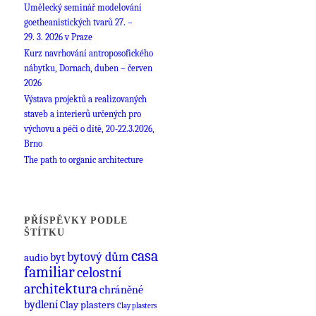
Umělecký seminář modelování
goetheanistických tvarů 27. –
29. 3. 2026 v Praze
Kurz navrhování antroposofického
nábytku, Dornach, duben – červen
2026
Výstava projektů a realizovaných
staveb a interierů určených pro
výchovu a péči o dítě, 20-22.3.2026,
Brno
The path to organic architecture
PŘÍSPĚVKY PODLE
ŠTÍTKU
casa
bytový dům
audio
byt
familiar
celostní
architektura
chráněné
bydlení
Clay plasters
Clay plasters