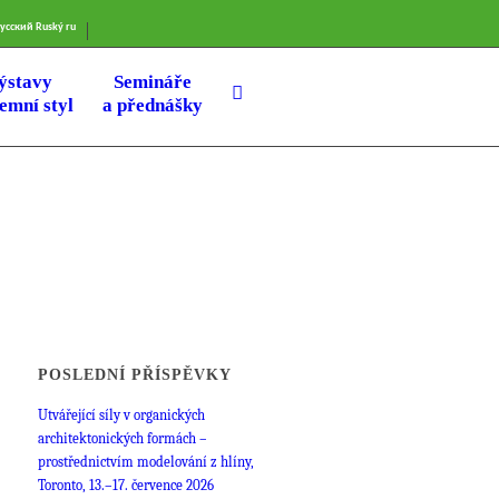
усский
Ruský
ru
ýstavy
Semináře
remní styl
a přednášky
POSLEDNÍ PŘÍSPĚVKY
Utvářející síly v organických
architektonických formách –
prostřednictvím modelování z hlíny,
Toronto, 13.–17. července 2026