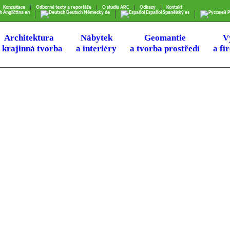
Konzultace
Odborné texty a reportáže
O studiu ARC
Odkazy
Kontakt
h
Angličtina
en
Deutsch
Německy
de
Español
Španělský
es
Р
Architektura
Nábytek
Geomantie
V
 krajinná tvorba
a interiéry
a tvorba prostředí
a fi