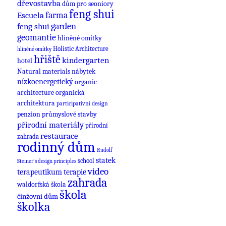
dřevostavba
dům pro seoniory
feng shui
farma
Escuela
feng shui
garden
geomantie
hliněné omítky
Holistic Architecture
hliněné omítky
hřiště
kindergarten
hotel
nábytek
Natural materials
nízkoenergetický
organic
architecture
organická
architektura
participativní design
průmyslové stavby
penzion
přírodní materiály
přírodní
restaurace
zahrada
rodinný dům
Rudolf
statek
school
Steiner's design principles
video
terapeutikum
terapie
zahrada
waldorfská škola
škola
činžovní dům
školka