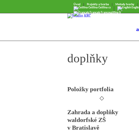
Úvod
Projekty a tvorba
Metody tvorby
Čeština
Čeština
cs
Englis
Français
Francouzština
fr
a
doplňky
Položky portfolia
Zahrada a doplňky
waldorfské ZŠ
v Bratislavě