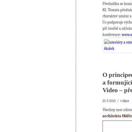
Přednáška se koná 
82. Témata přednáš
charakter umění a 
Co podporuje výcho
při tvorbě a užívá
konference:
www.a
O principe
a formujíc
Video – př
/
25. 9. 2023
v
Akce
Všechny moc zdrav
architekta Oldř