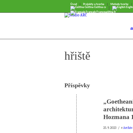
Úvod
Projekty a tvorba
Metody tvorby
Čeština
Čeština
cs
Englis
Français
Francouzština
fr
a
hřiště
Příspěvky
„Goetheani
architektu
Hozmana 1
/
25. 9. 2023
v
Archiv 