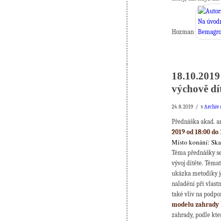
Hozman
18.10.2019
výchově dí
/
24. 8. 2019
v
Archiv 
Přednáška akad. a
2019 od 18:00 do 
Místo konání: Ska
Téma přednášky se 
vývoj dítěte. Téma
ukázka metodiky j
naladění při vlast
také vliv na podp
modelu zahrady 
zahrady, podle kt