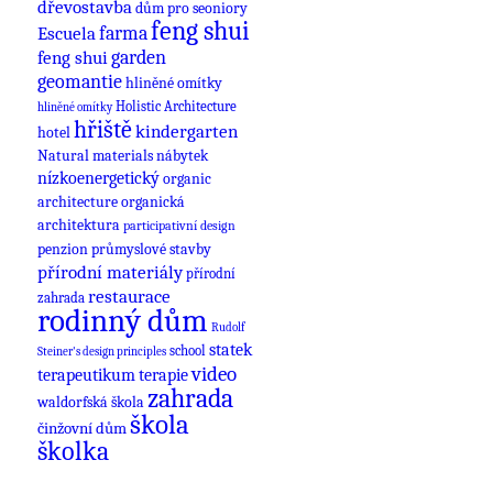
dřevostavba
dům pro seoniory
feng shui
farma
Escuela
feng shui
garden
geomantie
hliněné omítky
Holistic Architecture
hliněné omítky
hřiště
kindergarten
hotel
nábytek
Natural materials
nízkoenergetický
organic
architecture
organická
architektura
participativní design
průmyslové stavby
penzion
přírodní materiály
přírodní
restaurace
zahrada
rodinný dům
Rudolf
statek
school
Steiner's design principles
video
terapeutikum
terapie
zahrada
waldorfská škola
škola
činžovní dům
školka