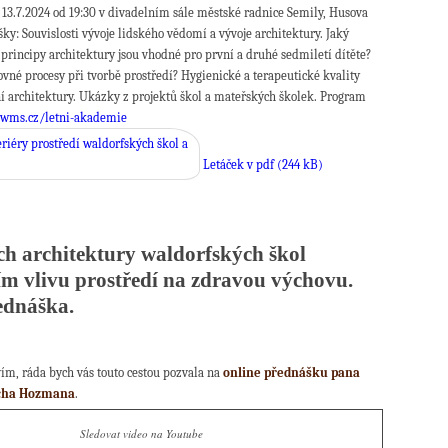
13.7.2024 od 19:30 v divadelním sále městské radnice Semily, Husova
ky: Souvislosti vývoje lidského vědomí a vývoje architektury. Jaký
principy architektury jsou vhodné pro první a druhé sedmiletí dítěte?
vné procesy při tvorbě prostředí? Hygienické a terapeutické kvality
ní architektury. Ukázky z projektů škol a mateřských školek. Program
wms.cz/letni-akademie
Letáček v pdf (244 kB)
ch architektury waldorfských škol
ím vlivu prostředí na zdravou výchovu.
ednáška.
ím, ráda bych vás touto cestou pozvala na
online přednášku pana
icha Hozmana
.
Sledovat video na Youtube