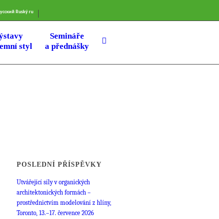
усский
Ruský
ru
ýstavy
Semináře
remní styl
a přednášky
POSLEDNÍ PŘÍSPĚVKY
Utvářející síly v organických
architektonických formách –
prostřednictvím modelování z hlíny,
Toronto, 13.–17. července 2026