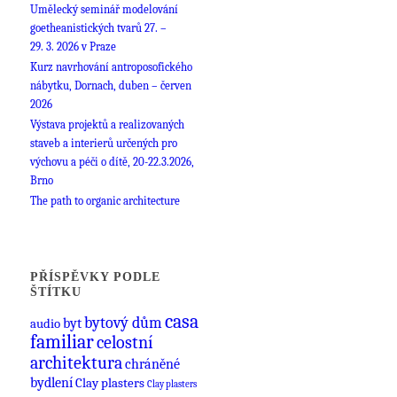
Umělecký seminář modelování
goetheanistických tvarů 27. –
29. 3. 2026 v Praze
Kurz navrhování antroposofického
nábytku, Dornach, duben – červen
2026
Výstava projektů a realizovaných
staveb a interierů určených pro
výchovu a péči o dítě, 20-22.3.2026,
Brno
The path to organic architecture
PŘÍSPĚVKY PODLE
ŠTÍTKU
casa
bytový dům
audio
byt
familiar
celostní
architektura
chráněné
bydlení
Clay plasters
Clay plasters