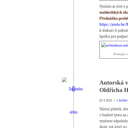
Vysílalo se živě z
waldorfských ško
Přednáška proběh
https://youtu.be/
k diskuzi či pokra
Spolku pro podpor
Formující v
Autorská v
Oldřicha H
/
25. 9. 2023
v
Archiv 
Vážení přátelé, do
v budově lycea na 
vyučovat odpoledn
školy, tak když m