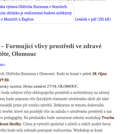
Letáček v pdf (235 kB)
 – Formující vlivy prostředí ve zdravé
těte, Olomouc
akcí
rch. Oldřicha Hozmana v Olomouci. Bude se konat v pátek
18. října
19:30.
utský institut, Dolní náměstí 27/38, OLOMOUC.
bude zabývat vlivy obklopujícího prostředí a architektury na zdravý
tem bude nejenom vliv fyzických vlastností utvářeného okolí ale také
emnější práce při vzniku návrhů. Dotkneme se tématu duševního
ní tvorbě, které má pozdější vliv na náladu v utvářeném prostředí a má
oru pedagogiky. Na přednášku bude navazovat sobotní workshop
Tvorba
lesní školky
. Cílem je vytvořit společně s učiteli a rodiči model herní
erého bude celá zahrada postupně realizována. Workshop se koná