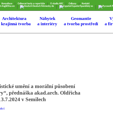
Konzultace
Odborné texty a reportáže
O studiu ARC
Odkazy
Kontakt
h
Angličtina
en
Deutsch
Německy
de
Español
Španělský
es
Р
Architektura
Nábytek
Geomantie
V
 krajinná tvorba
a interiéry
a tvorba prostředí
a fi
stické umění a morální působení
ry“, přednáška akad.arch. Oldřicha
3.7.2024 v Semilech
akcí