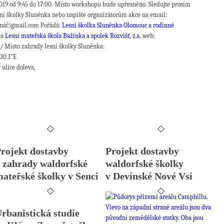
 2019 od 9:45 do 17:00. Místo workshopu bude upřesněno. Sledujte prosím
sní školky Sluněnka nebo napište organizátorům akce na email:
ináč)gmail.com Pořádá:
Lesní školka Sluněnka Olomouc a rodinné
a
Lesní mateřská škola Bažinka a spolek Rozvišť, z.s.
web:
z/
Místo zahrady lesní školky Sluněnka:
’30.1″E
ulice doleva,
rojekt dostavby
Projekt dostavby
 zahrady waldorfské
waldorfské školky
ateřské školky v Senci
v Devínské Nové Vsi
rbanistická studie