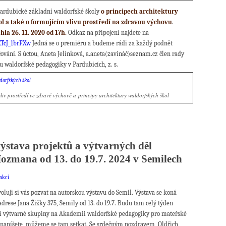
 pardubické základní waldorfské školy
o principech architektury
l a také o formujícím vlivu prostředí na zdravou výchovu
.
la 26. 11. 2020 od 17h.
Odkaz na připojení najdete na
XTcJ_1brFXw
Jedná se o premiéru a budeme rádi za každý podnět
čování. S úctou, Aneta Jelínková, a.aneta(zavináč)seznam.cz člen rady
u waldorfské pedagogiky v Pardubicích, z. s.
liv prostředí ve zdravé výchově a principy architektury waldorfských škol
ýstava projektů a výtvarných děl
ozmana od 13. do 19.7. 2024 v Semilech
akcí
voluji si vás pozvat na autorskou výstavu do Semil. Výstava se koná
adrese Jana Žižky 375, Semily od 13. do 19.7. Budu tam celý týden
í výtvarné skupiny na Akademii waldorfské pedagogiky pro mateřské
i napíšete, můžeme se tam setkat. Se srdečným pozdravem, Oldřich