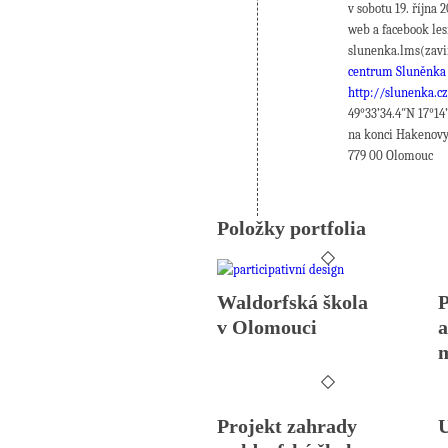
v sobotu 19. října
web a facebook le
slunenka.lms(zav
centrum Sluněnka
http://slunenka.c
49°33’34.4″N 17°14
na konci Hakenovy 
779 00 Olomouc
Položky portfolia
Waldorfská škola
P
v Olomouci
a
m
Projekt zahrady
U